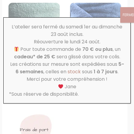
FERME
L’atelier sera fermé du samedi 1er au dimanche
23 août inclus.
Réouverture le lundi 24 août.
EN RUPTURE DE STOCK
EN RUPTURE DE STOCK
Pour toute commande de
70 € ou plus
, un
cadeau* de 25 €
sera glissé dans votre colis.
Micro éponge de Bambou
Micro éponge de Bambou
Les créations sur mesure sont expédiées sous
5-
Vert d’eau
Marine
6 semaines
, celles en
stock
sous
1 à 7 jours
.
9,00
€
9,00
€
Merci pour votre compréhension !
Jane
LIRE LA SUITE
LIRE LA SUITE
*Sous réserve de disponibilité.