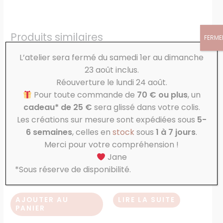
Produits similaires
FERME
L’atelier sera fermé du samedi 1er au dimanche
23 août inclus.
Réouverture le lundi 24 août.
Pour toute commande de
70 € ou plus
, un
cadeau* de 25 €
sera glissé dans votre colis.
Les créations sur mesure sont expédiées sous
5-
EN RUPTURE DE STOCK
6 semaines
, celles en
stock
sous
1 à 7 jours
.
Merci pour votre compréhension !
Coton
Coton
Jane
Uni vieux bleu
Chat noir et rouge
*Sous réserve de disponibilité.
5,50
€
5,50
€
AJOUTER AU
LIRE LA SUITE
PANIER