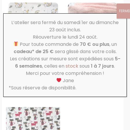
FERME
L’atelier sera fermé du samedi 1er au dimanche
23 août inclus.
Réouverture le lundi 24 août.
Pour toute commande de
70 € ou plus
, un
cadeau* de 25 €
sera glissé dans votre colis.
Les créations sur mesure sont expédiées sous
5-
Coton
Micro éponge de Bambou
6 semaines
, celles en
stock
sous
1 à 7 jours
.
Chat
Blush
Merci pour votre compréhension !
5,50
€
9,00
€
Jane
AJOUTER AU
AJOUTER AU
*Sous réserve de disponibilité.
PANIER
PANIER