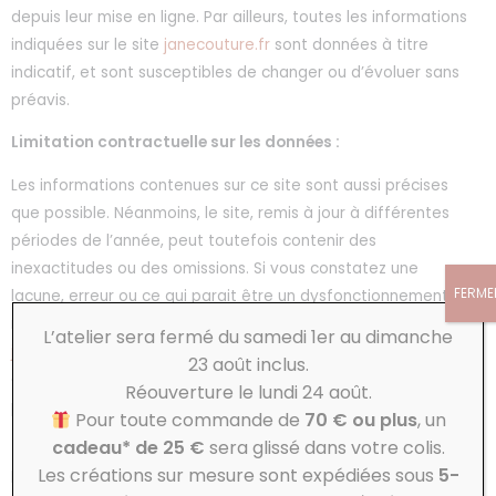
depuis leur mise en ligne. Par ailleurs, toutes les informations
indiquées sur le site
janecouture.fr
sont données à titre
indicatif, et sont susceptibles de changer ou d’évoluer sans
préavis.
Limitation contractuelle sur les données :
Les informations contenues sur ce site sont aussi précises
que possible. Néanmoins, le site, remis à jour à différentes
périodes de l’année, peut toutefois contenir des
inexactitudes ou des omissions. Si vous constatez une
FERME
lacune, erreur ou ce qui parait être un dysfonctionnement,
merci de bien vouloir le signaler par email, à l’adresse
L’atelier sera fermé du samedi 1er au dimanche
janecouturecreation@gmail.com
, en décrivant le problème
23 août inclus.
de la manière la plus précise possible (page posant
Réouverture le lundi 24 août.
problème, type d’ordinateur et de navigateur utilisé, etc.).
Pour toute commande de
70 € ou plus
, un
cadeau* de 25 €
sera glissé dans votre colis.
Tout contenu téléchargé se fait aux risques et périls de
Les créations sur mesure sont expédiées sous
5-
l’utilisateur et sous sa seule responsabilité. En conséquence,