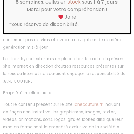
6 semaines
, celles en
stock
sous
1 à 7 jours
.
JANE COUTURE ne saurait être tenue responsable d’un
Merci pour votre compréhension !
quelconque dommage subi par l’ordinateur de l’utilisateur
Jane
ou d’une quelconque perte de données consécutives au
*Sous réserve de disponibilité.
téléchargement. De plus, l’utilisateur du site s’engage à
accéder au site en utilisant un matériel récent, ne
contenant pas de virus et avec un navigateur de dernière
génération mis-à-jour.
Les liens hypertextes mis en place dans le cadre du présent
site Internet en direction d’autres ressources présentes sur
le réseau Internet ne sauraient engager la responsabilité de
JANE COUTURE.
Propriété intellectuelle :
Tout le contenu présent sur le site
janecouture.fr
, incluant,
de façon non limitative, les graphismes, images, textes,
vidéos, animations, sons, logos, gifs et icônes ainsi que leur
mise en forme sont la propriété exclusive de la société à