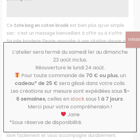
Avis (0)
Ce
tote bag en coton brodé
est bien plus qu’un simple
sac : c’est un message bienveillant à offrir ou à s’offrir.
FERME
Sa jolie broderie fleurie associée à une citation douce ou
motivante en fait un cadeau symbolique, plein de
L’atelier sera fermé du samedi 1er au dimanche
délicatesse. Parfait pour une fin d’année scolaire, il fera
23 août inclus.
plaisir à une maitresse, une ATSEM, une nounou ou toute
Réouverture le lundi 24 août.
autre personne à remercier avec le cœur.
Pour toute commande de
70 € ou plus
, un
cadeau* de 25 €
sera glissé dans votre colis.
Doté d’une
poche intérieure zippée
, ce sac est aussi
Les créations sur mesure sont expédiées sous
5-
pratique qu’esthétique. Il accueille vos affaires de tous
6 semaines
, celles en
stock
sous
1 à 7 jours
.
les jours : livre, trousse, bouteille, goûter… ou devient le
Merci pour votre compréhension !
compagnon idéal pour vos courses légères ou votre sac
Jane
de plage.
*Sous réserve de disponibilité.
Confectionné avec soin dans un
coton résistant
, il se
lave facilement et vous accompagne durablement.