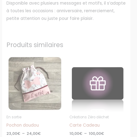
Disponible avec plusieurs messages et motifs, il s’adapte
à toutes les occasions : anniversaire, remerciement,
petite attention ou juste pour faire plaisir.
Produits similaires
Plage
Plage
Ce
Ce
de
de
produit
produ
prix :
prix :
23,00€
10,00€
a
a
à
à
plusieurs
plusi
24,00€
100,00€
variations.
varia
Les
Les
options
optio
peuvent
peuv
En sortie
Créations Zéro déchet
être
être
Pochon doudou
Carte Cadeau
choisies
chois
23,00
€
–
24,00
€
10,00
€
–
100,00
€
sur
sur