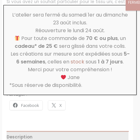
Si vous avez un souhait particulier pour le tissu uni, c'est
FERME
ici ! Sinon il sera en raccord avec le tissu à motifs.
*
L’atelier sera fermé du samedi 1er au dimanche
23 août inclus.
Réouverture le lundi 24 août.
Si carte blanche, indiquez moi si plus fille ou garcon
Pour toute commande de
70 € ou plus
, un
cadeau* de 25 €
sera glissé dans votre colis.
AJOUTER AU PANIER
Les créations sur mesure sont expédiées sous
5-
6 semaines
, celles en
stock
sous
1 à 7 jours
.
UGS :
ND
Catégorie :
Tablier cuisine enfant
Merci pour votre compréhension !
Étiquettes :
Accessoires personnalisés
,
Créatrice
Jane
d'accessoires personnalisés
,
Idée cadeau enfant
,
Zéro
déchet
*Sous réserve de disponibilité.
Partager :
Facebook
X
Description