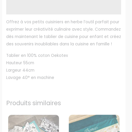
Avis (0)
Offrez à vos petits cuisiniers en herbe l’outil parfait pour
exprimer leur créativité culinaire avec style. Commandez
dès maintenant le tablier de cuisine pour enfant et créez
des souvenirs inoubliables dans la cuisine en famille !
Tablier en 100% coton Oekotex
Hauteur 55cm
Largeur 44cm
Lavage 40° en machine
Produits similaires
Plage
Plage
Ce
Ce
de
de
produit
produit
prix :
prix :
30,00€
42,00€
a
a