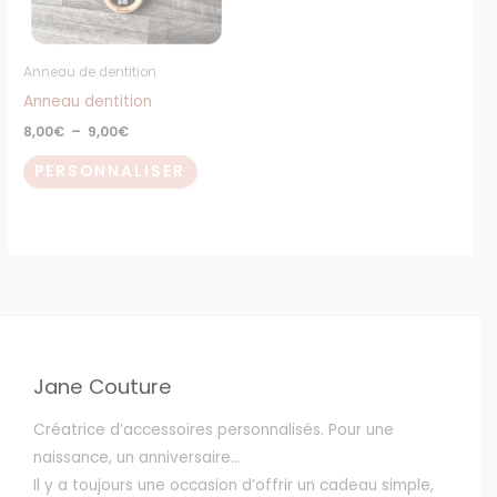
options
peuvent
Anneau de dentition
être
Anneau dentition
choisies
8,00
€
–
9,00
€
sur
la
PERSONNALISER
page
du
produit
Jane Couture
Créatrice d’accessoires personnalisés. Pour une
naissance, un anniversaire…
Il y a toujours une occasion d’offrir un cadeau simple,