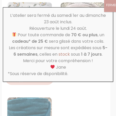
FERME
L’atelier sera fermé du samedi 1er au dimanche
23 août inclus.
Réouverture le lundi 24 août.
Pour toute commande de
70 € ou plus
, un
EN RUPTURE DE STOCK
cadeau* de 25 €
sera glissé dans votre colis.
Les créations sur mesure sont expédiées sous
5-
Coton
Micro éponge de Bambou
6 semaines
, celles en
stock
sous
1 à 7 jours
.
Chat
Galet
Merci pour votre compréhension !
Jane
5,50
€
9,00
€
*Sous réserve de disponibilité.
AJOUTER AU
LIRE LA SUITE
PANIER