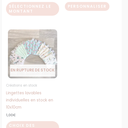
la
la
SÉLECTIONNEZ LE
PERSONNALISER
MONTANT
page
page
du
du
produit
produit
Ce
produit
a
plusieurs
variations.
Les
EN RUPTURE DE STOCK
options
peuvent
Créations en stock
être
Lingettes lavables
choisies
individuelles en stock en
sur
10x10cm
la
1,00
€
page
du
CHOIX DES