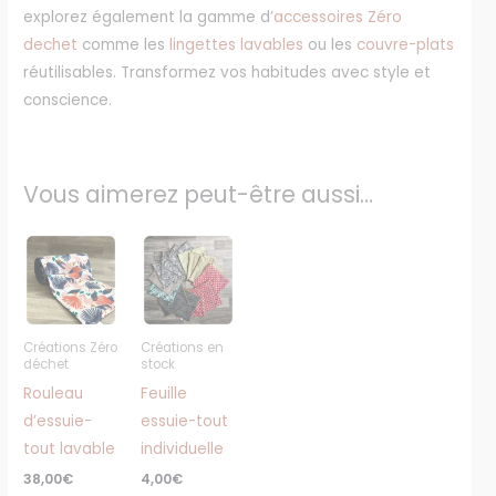
explorez également la gamme d’
accessoires Zéro
dechet
comme les
lingettes lavables
ou les
couvre-plats
réutilisables. Transformez vos habitudes avec style et
conscience.
Vous aimerez peut-être aussi…
Ce
Ce
produit
produit
a
a
plusieurs
plusieurs
Créations Zéro
Créations en
variations.
variations.
déchet
stock
Les
Les
Rouleau
Feuille
options
options
d’essuie-
essuie-tout
peuvent
peuvent
tout lavable
individuelle
être
être
38,00
€
4,00
€
choisies
choisies