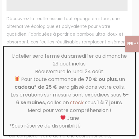
Avis (0)
Découvrez la feuille essuie tout éponge en stock, une
alternative écologique et polyvalente pour votre
quotidien. Fabriquées à partir de bambou ultra-doux et
absorbant, ces feuilles réutilisables remplacent aisément
FERME
les feuilles essuie-tout jetables. Leur texture délicate est
L’atelier sera fermé du samedi 1er au dimanche
idéale pour essuyer vos mains après le lavage ou
23 août inclus.
absorber les petits accidents de la vie quotidienne.
Réouverture le lundi 24 août.
La feuille essuie tout éponge en stock s’adapte à toutes
Pour toute commande de
70 € ou plus
, un
vos tâches ménagères grâce à leur résistance et leur
cadeau* de 25 €
sera glissé dans votre colis.
capacité d’absorption. Que ce soit pour sécher des fruits
Les créations sur mesure sont expédiées sous
5-
et légumes fraîchement lavés ou essuyer des surfaces,
6 semaines
, celles en
stock
sous
1 à 7 jours
.
elles offrent une solution pratique et zéro déchet.
Merci pour votre compréhension !
Facilement lavables en machine, elles conservent leur
Jane
douceur et leur efficacité, utilisation après utilisation.
*Sous réserve de disponibilité.
Pour compléter votre démarche écoresponsable,