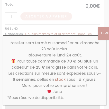
Total
0,00€
AJOUTER AU PANIER
UGS :
ND
FERME
Catégories :
Coussin maternité et allaitement
,
Dodo
,
Les
Coussins
L’atelier sera fermé du samedi 1er au dimanche
Étiquettes :
Accessoires personnalisés
,
Coussin de
23 août inclus.
Maternité et d’Allaitement
,
Créatrice d'accessoires
Réouverture le lundi 24 août.
personnalisés
Pour toute commande de
70 € ou plus
, un
Partager :
cadeau* de 25 €
sera glissé dans votre colis.
Facebook
X
Les créations sur mesure sont expédiées sous
5-
6 semaines
, celles en
stock
sous
1 à 7 jours
.
Merci pour votre compréhension !
Jane
Description
*Sous réserve de disponibilité.
Avis (0)