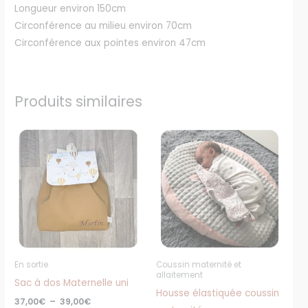
Longueur environ 150cm
Circonférence au milieu environ 70cm
Circonférence aux pointes environ 47cm
Produits similaires
Plage
Plage
Ce
Ce
de
de
produit
produit
prix :
prix :
37,00€
25,00€
a
a
à
à
plusieurs
plusieurs
39,00€
27,00€
variations.
variations
Les
Les
options
options
peuvent
peuvent
En sortie
Coussin maternité et
être
être
allaitement
Sac à dos Maternelle uni
choisies
choisies
Housse élastiquée coussin
37,00
€
–
39,00
€
sur
sur