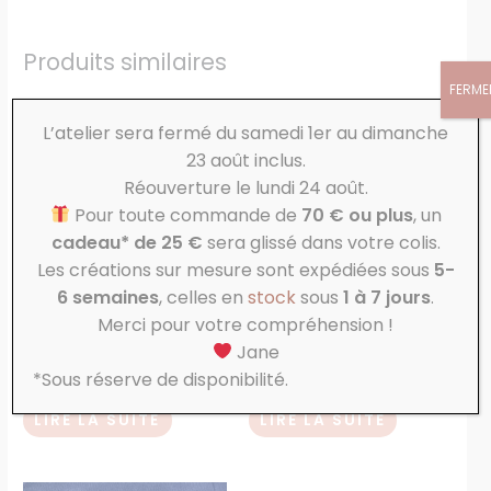
Produits similaires
FERME
L’atelier sera fermé du samedi 1er au dimanche
23 août inclus.
Réouverture le lundi 24 août.
Pour toute commande de
70 € ou plus
, un
cadeau* de 25 €
sera glissé dans votre colis.
EN RUPTURE DE STOCK
EN RUPTURE DE STOCK
Les créations sur mesure sont expédiées sous
5-
6 semaines
, celles en
stock
sous
1 à 7 jours
.
Merci pour votre compréhension !
Micro éponge de Bambou
Micro éponge de Bambou
Jane
Marine
Gris clair
*Sous réserve de disponibilité.
9,00
€
9,00
€
LIRE LA SUITE
LIRE LA SUITE