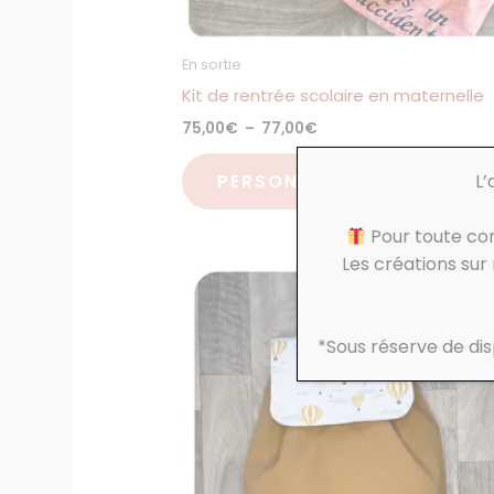
sur
la
page
En sortie
du
Kit de rentrée scolaire en maternelle
produit
75,00
€
–
77,00
€
L’
PERSONNALISER
Pour toute c
Les créations su
Plage
Ce
de
produit
prix :
37,00€
a
à
*Sous réserve de disp
39,00€
plusieurs
variations
Les
options
peuvent