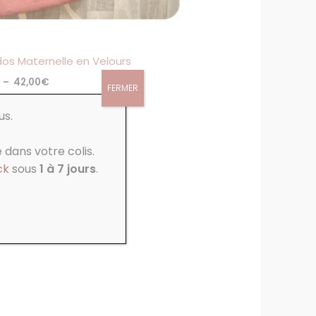
sur
la
page
e
du
dos Maternelle en Velours
produit
–
42,00
€
FERMER
us.
ERSONNALISER
 dans votre colis.
ck
sous
1 à 7 jours
.