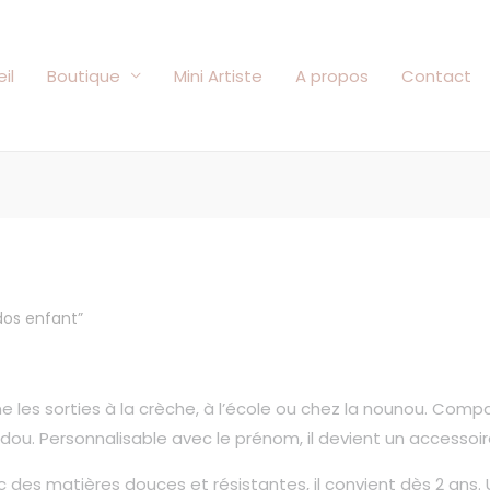
il
Boutique
Mini Artiste
A propos
Contact
 dos enfant”
les sorties à la crèche, à l’école ou chez la nounou. Compac
dou. Personnalisable avec le prénom, il devient un accessoir
 des matières douces et résistantes, il convient dès 2 ans. 