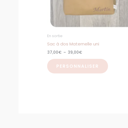
être
choisies
sur
la
page
En sortie
du
Sac à dos Maternelle uni
produit
37,00
€
–
39,00
€
PERSONNALISER