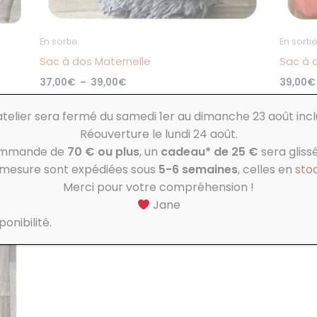
sur
la
page
En sortie
En sorti
du
Sac à dos Maternelle
Sac à 
produit
37,00
€
–
39,00
€
39,00
€
atelier sera fermé du samedi 1er au dimanche 23 août incl
PERSONNALISER
P
Réouverture le lundi 24 août.
ommande de
70 € ou plus
, un
cadeau* de 25 €
sera glissé
r mesure sont expédiées sous
5-6 semaines
, celles en
sto
Merci pour votre compréhension !
Jane
onibilité.
.