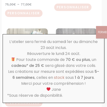
75,00
€
–
77,00
€
la
la
PERSONNALISER
page
page
PERSONNALISER
du
du
produit
produit
Plage
Plage
Ce
Ce
FERME
de
de
produit
produit
prix :
prix :
39,00€
37,00€
L’atelier sera fermé du samedi 1er au dimanche
a
a
à
à
23 août inclus.
plusieurs
plusieurs
42,00€
39,00€
Réouverture le lundi 24 août.
variations.
variations
Pour toute commande de
70 € ou plus
, un
Les
Les
cadeau* de 25 €
sera glissé dans votre colis.
options
options
Les créations sur mesure sont expédiées sous
5-
peuvent
peuvent
En sortie
En sortie
6 semaines
, celles en
stock
sous
1 à 7 jours
.
être
être
Sac à dos Maternelle en
Sac à dos Maternelle uni
Merci pour votre compréhension !
choisies
choisies
Velours
37,00
€
–
39,00
€
Jane
sur
sur
39,00
€
–
42,00
€
*Sous réserve de disponibilité.
la
la
PERSONNALISER
page
page
PERSONNALISER