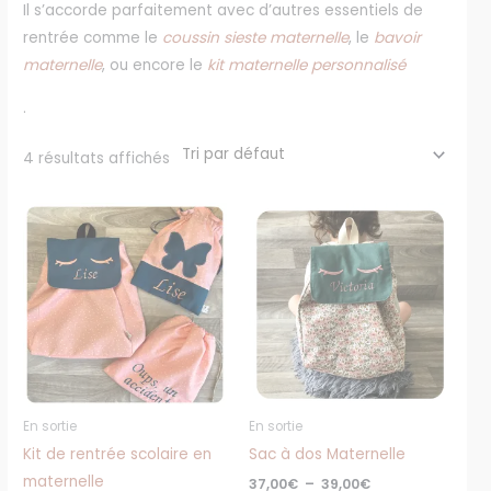
Il s’accorde parfaitement avec d’autres essentiels de
rentrée comme le
coussin sieste maternelle
, le
bavoir
maternelle
, ou encore le
kit maternelle personnalisé
.
4 résultats affichés
Plage
Plage
Ce
Ce
de
de
produit
produit
prix :
prix :
75,00€
37,00€
a
a
à
à
plusieurs
plusieurs
77,00€
39,00€
variations.
variations
Les
Les
options
options
peuvent
peuvent
En sortie
En sortie
être
être
Kit de rentrée scolaire en
Sac à dos Maternelle
choisies
choisies
maternelle
37,00
€
–
39,00
€
sur
sur