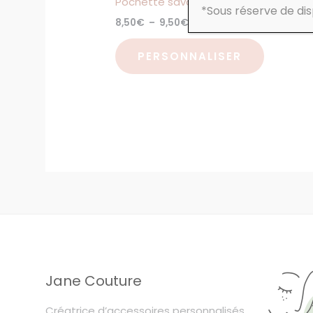
Pochette savon
*Sous réserve de disp
produit
8,50
€
–
9,50
€
PERSONNALISER
Jane Couture
Créatrice d’accessoires personnalisés.