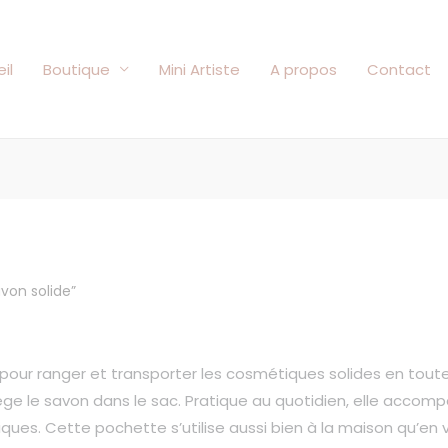
il
Boutique
Mini Artiste
A propos
Contact
avon solide”
our ranger et transporter les cosmétiques solides en toute 
tège le savon dans le sac. Pratique au quotidien, elle accom
tiques. Cette pochette s’utilise aussi bien à la maison qu’en