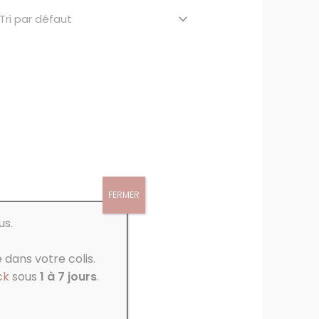
FERMER
us.
 dans votre colis.
ck
sous
1 à 7 jours
.