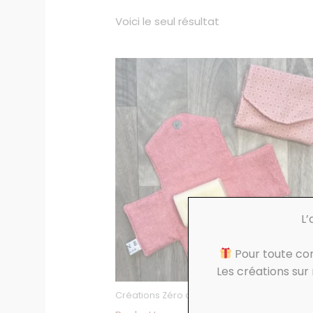
Voici le seul résultat
Plage
Ce
de
produit
prix :
8,50€
a
à
9,50€
plusieurs
variations
Les
options
peuvent
être
L’
choisies
Pour toute c
sur
Les créations su
la
page
Créations Zéro déchet
du